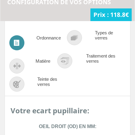
CONFIGURATION DE VOS OPTIONS
Prix :
118.8
€
Types de
Ordonnance
verres
Traitement des
Matière
verres
Teinte des
verres
Votre ecart pupillaire:
OEIL DROIT (OD) EN MM: