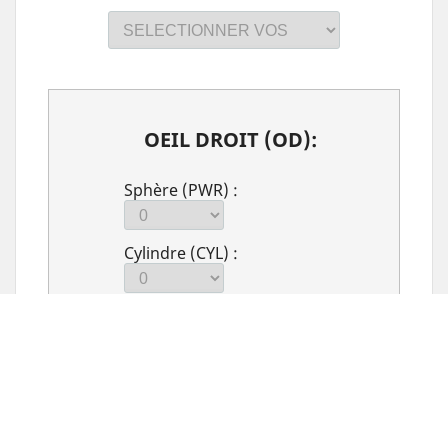
OEIL DROIT (OD):
Sphère (PWR) :
Cylindre (CYL) :
Axe (PWR) :
Addition (PWR):