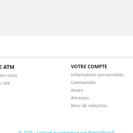
E ATM
VOTRE COMPTE
Informations personnelles
tez-nous
Commandes
u site
Avoirs
Adresses
Bons de réduction
© 2026 - Logiciel e-commerce par PrestaShop™